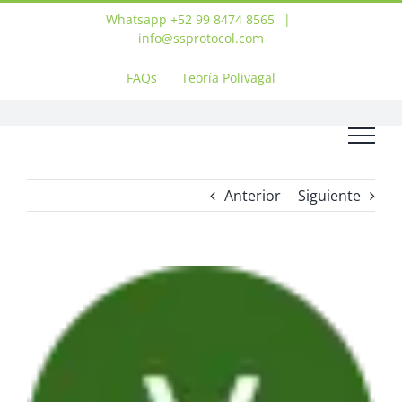
Saltar
Whatsapp +52 99 8474 8565
|
al
info@ssprotocol.com
contenido
FAQs
Teoría Polivagal
Anterior
Siguiente
Ver
imagen
más
grande