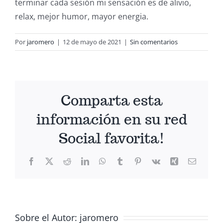
terminar cada sesión mi sensación es de alivio,
relax, mejor humor, mayor energia.
Por
jaromero
|
12 de mayo de 2021
|
Sin comentarios
Comparta esta
información en su red
Social favorita!
Facebook
X
Reddit
LinkedIn
WhatsApp
Tumblr
Pinterest
Vk
Xing
Correo
electrón
Sobre el Autor:
jaromero